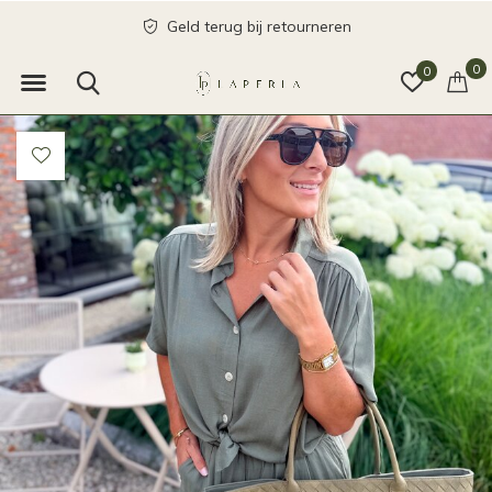
Geld terug bij retourneren
0
0