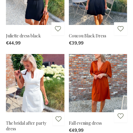
Juliette dress black
Coucou Black Dress
€44,99
€39,99
The bridal after party
Fall evening dress
dress
€49,99