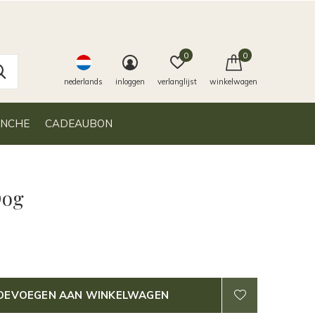
0
0
nederlands
inloggen
verlanglijst
winkelwagen
ANCHE
CADEAUBON
Dog
OEVOEGEN AAN WINKELWAGEN