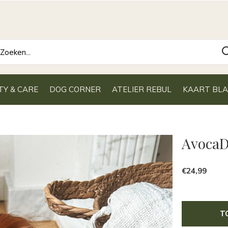
TY & CARE
DOG CORNER
ATELIER REBUL
KAART BL
Avoca
€24,99
T