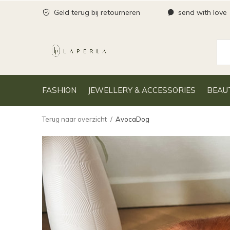
Geld terug bij retourneren
send with love
FASHION
JEWELLERY & ACCESSORIES
BEAU
Terug naar overzicht
AvocaDog