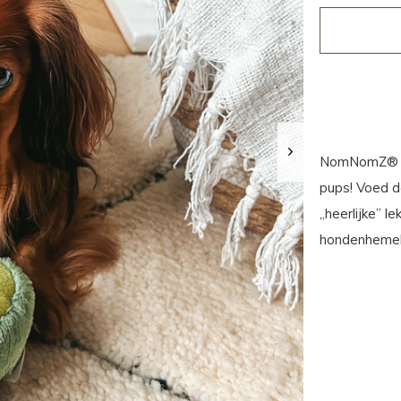
NomNomZ® is 
pups! Voed de
„heerlijke” le
hondenhemel 