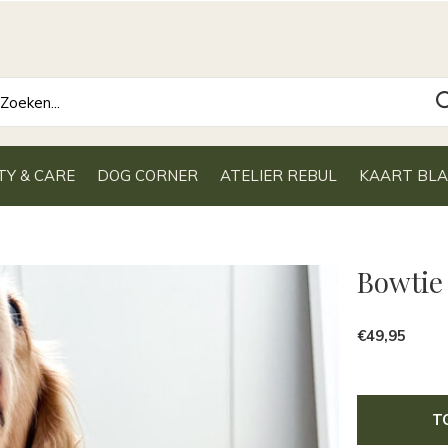
TY & CARE
DOG CORNER
ATELIER REBUL
KAART BL
Bowtie
€49,95
T