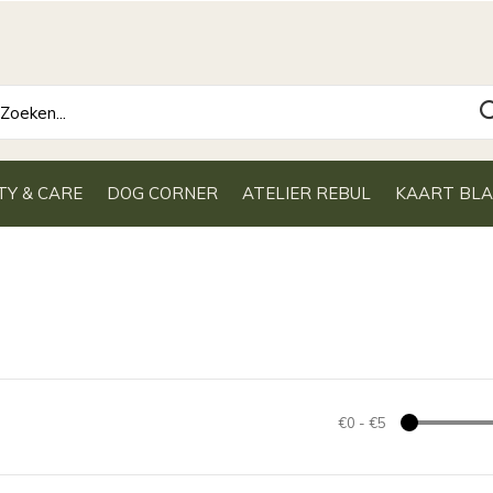
TY & CARE
DOG CORNER
ATELIER REBUL
KAART BL
€0
-
€5