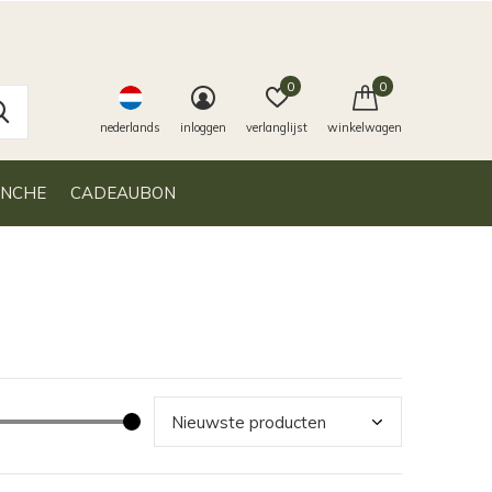
0
0
nederlands
inloggen
verlanglijst
winkelwagen
ANCHE
CADEAUBON