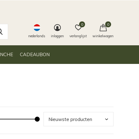
0
0
nederlands
inloggen
verlanglijst
winkelwagen
ANCHE
CADEAUBON