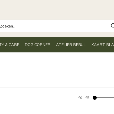
TY & CARE
DOG CORNER
ATELIER REBUL
KAART BL
€0
-
€5