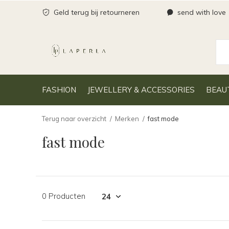
Geld terug bij retourneren
send with love
FASHION
JEWELLERY & ACCESSORIES
BEAU
Terug naar overzicht
Merken
fast mode
fast mode
0 Producten