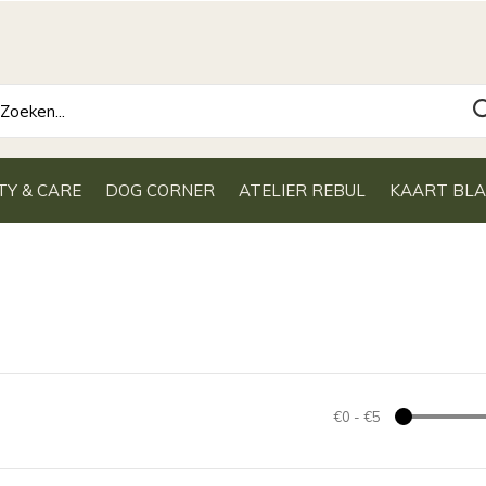
TY & CARE
DOG CORNER
ATELIER REBUL
KAART BL
€0
-
€5