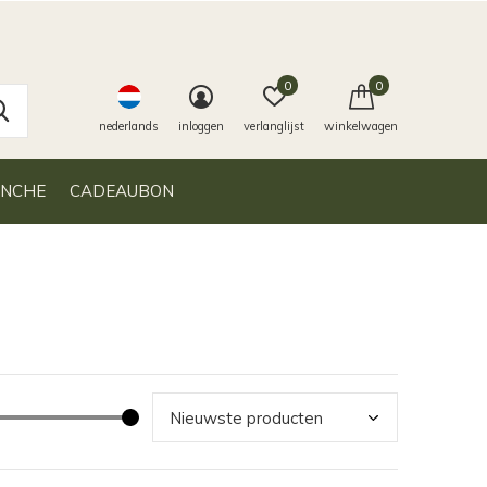
0
0
nederlands
inloggen
verlanglijst
winkelwagen
ANCHE
CADEAUBON