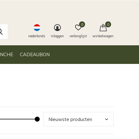
0
0
nederlands
inloggen
verlanglijst
winkelwagen
ANCHE
CADEAUBON