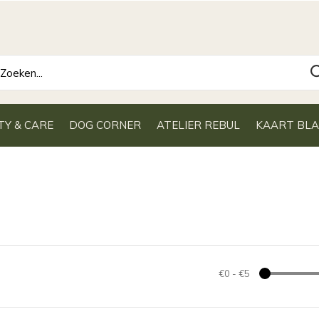
TY & CARE
DOG CORNER
ATELIER REBUL
KAART BL
€0
-
€5