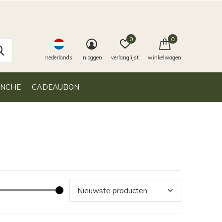
0
0
nederlands
inloggen
verlanglijst
winkelwagen
ANCHE
CADEAUBON