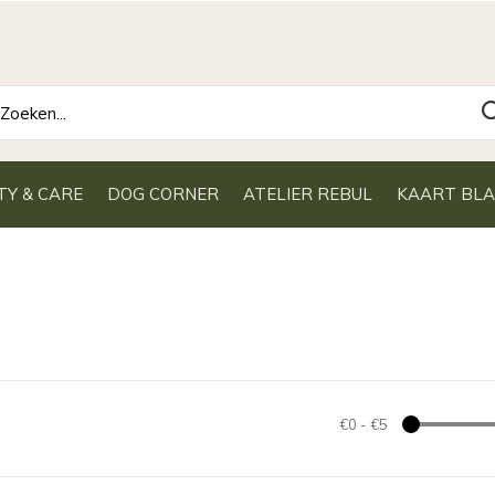
TY & CARE
DOG CORNER
ATELIER REBUL
KAART BL
€0
-
€5