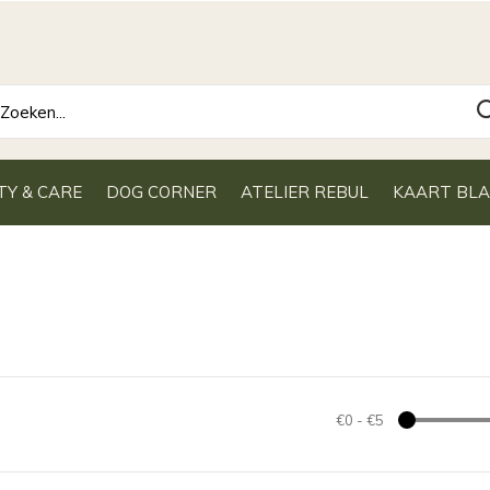
TY & CARE
DOG CORNER
ATELIER REBUL
KAART BL
€0
-
€5