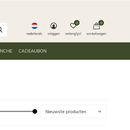
0
0
nederlands
inloggen
verlanglijst
winkelwagen
ANCHE
CADEAUBON