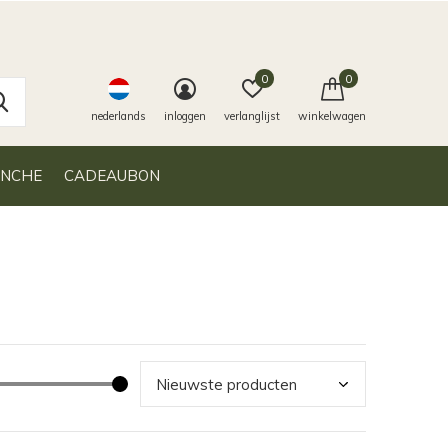
0
0
nederlands
inloggen
verlanglijst
winkelwagen
ANCHE
CADEAUBON