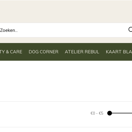
TY & CARE
DOG CORNER
ATELIER REBUL
KAART BL
€0
-
€5