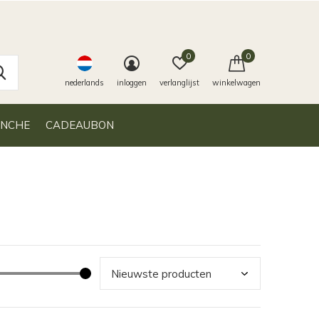
0
0
nederlands
inloggen
verlanglijst
winkelwagen
ANCHE
CADEAUBON