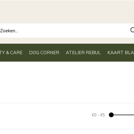
TY & CARE
DOG CORNER
ATELIER REBUL
KAART BL
€0
-
€5