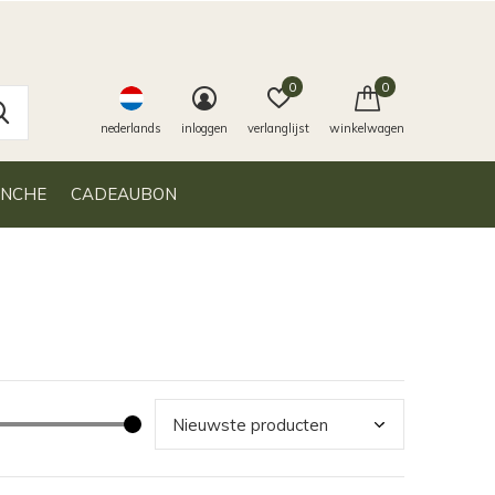
0
0
nederlands
inloggen
verlanglijst
winkelwagen
ANCHE
CADEAUBON