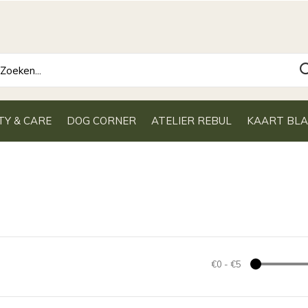
TY & CARE
DOG CORNER
ATELIER REBUL
KAART BL
€0
-
€5