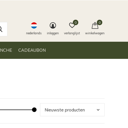
0
0
nederlands
inloggen
verlanglijst
winkelwagen
ANCHE
CADEAUBON