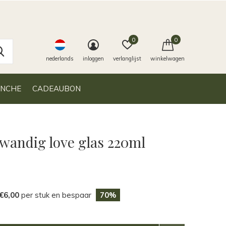
0
0
nederlands
inloggen
verlanglijst
winkelwagen
ANCHE
CADEAUBON
wandig love glas 220ml
€6,00
per stuk en bespaar
70%