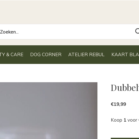
TY & CARE
DOG CORNER
ATELIER REBUL
KAART BL
Dubbel
€19,99
Koop
1
voor