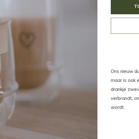
T
Ons nieuw dub
maar is ook 
drankje zweve
verbrandt, o
wordt.