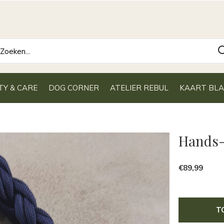
TY & CARE
DOG CORNER
ATELIER REBUL
KAART BL
Hands-
€89,99
T