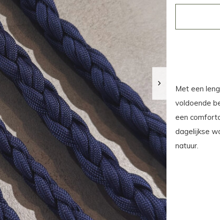
Met een leng
voldoende bew
een comforta
dagelijkse w
natuur.