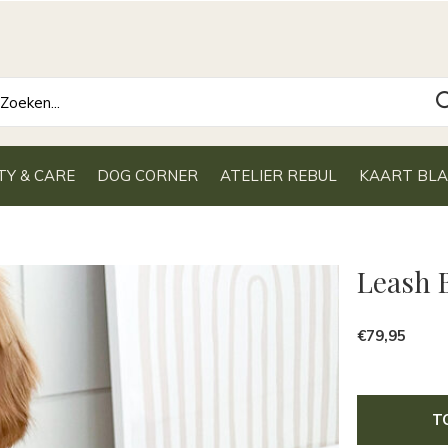
TY & CARE
DOG CORNER
ATELIER REBUL
KAART BL
Leash 
€79,95
T