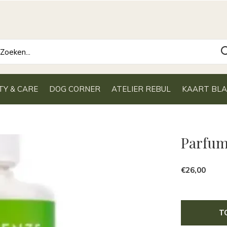
TY & CARE
DOG CORNER
ATELIER REBUL
KAART BL
Parfum
€26,00
T