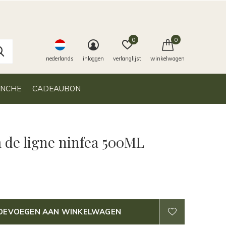
0
0
nederlands
inloggen
verlanglijst
winkelwagen
ANCHE
CADEAUBON
 de ligne ninfea 500ML
OEVOEGEN AAN WINKELWAGEN