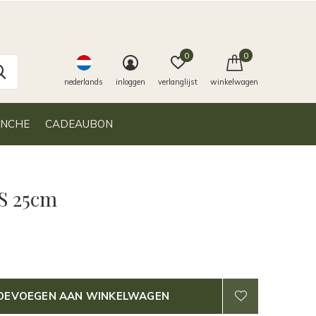
0
0
nederlands
inloggen
verlanglijst
winkelwagen
ANCHE
CADEAUBON
XS 25cm
OEVOEGEN AAN WINKELWAGEN