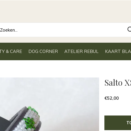
TY & CARE
DOG CORNER
ATELIER REBUL
KAART BL
Salto 
€52,00
T