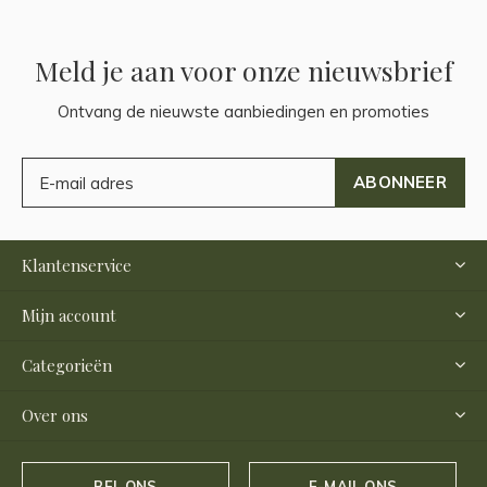
Meld je aan voor onze nieuwsbrief
Ontvang de nieuwste aanbiedingen en promoties
ABONNEER
Klantenservice
Mijn account
Categorieën
Over ons
BEL ONS
E-MAIL ONS