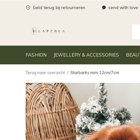
Geld terug bij retourneren
send with love
FASHION
JEWELLERY & ACCESSORIES
BEAU
Terug naar overzicht
Starbarks mini 12cm/7cm