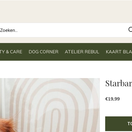
TY & CARE
DOG CORNER
ATELIER REBUL
KAART BL
Starba
€19,99
T