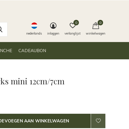
0
0
nederlands
inloggen
verlanglijst
winkelwagen
ANCHE
CADEAUBON
rks mini 12cm/7cm
OEVOEGEN AAN WINKELWAGEN