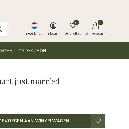
0
0
nederlands
inloggen
verlanglijst
winkelwagen
ANCHE
CADEAUBON
art just married
OEVOEGEN AAN WINKELWAGEN