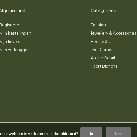
Mijn account
Categorieën
Registreren
Fashion
Mijn bestellingen
Jewellery & Accessories
Mijn tickets
Beauty & Care
Mijn verlanglijst
Dog Corner
Atelier Rebul
Kaart Blanche
onze website te verbeteren. Is dat akkoord?
Ja
Nee