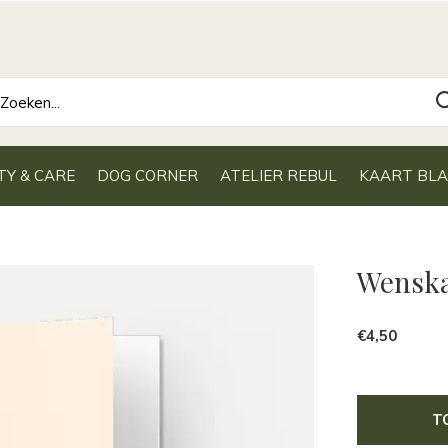
TY & CARE
DOG CORNER
ATELIER REBUL
KAART BL
Wenska
€4,50
T