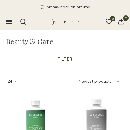
send with love
0
0
Beauty & Care
FILTER